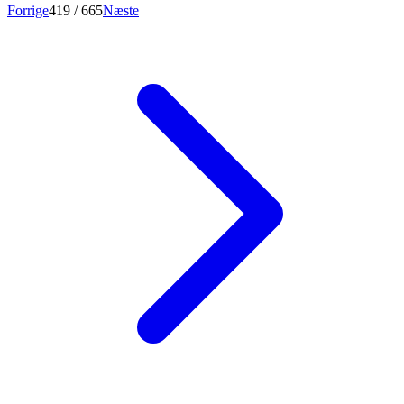
Forrige
419
/ 665
Næste