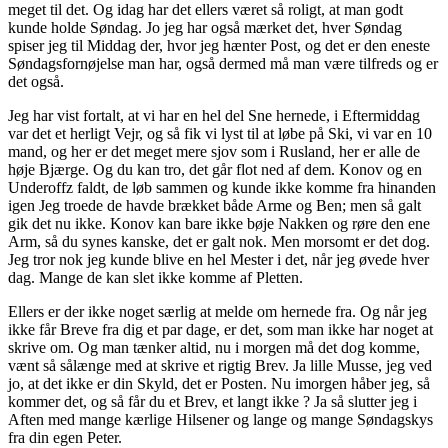
meget til det. Og idag har det ellers været så roligt, at man godt
kunde holde Søndag. Jo jeg har også mærket det, hver Søndag
spiser jeg til Middag der, hvor jeg hænter Post, og det er den eneste
Søndagsfornøjelse man har, også dermed må man være tilfreds og er
det også.
Jeg har vist fortalt, at vi har en hel del Sne hernede, i Eftermiddag
var det et herligt Vejr, og så fik vi lyst til at løbe på Ski, vi var en 10
mand, og her er det meget mere sjov som i Rusland, her er alle de
høje Bjærge. Og du kan tro, det går flot ned af dem. Konov og en
Underoffz faldt, de løb sammen og kunde ikke komme fra hinanden
igen Jeg troede de havde brækket både Arme og Ben; men så galt
gik det nu ikke. Konov kan bare ikke bøje Nakken og røre den ene
Arm, så du synes kanske, det er galt nok. Men morsomt er det dog.
Jeg tror nok jeg kunde blive en hel Mester i det, når jeg øvede hver
dag. Mange de kan slet ikke komme af Pletten.
Ellers er der ikke noget særlig at melde om hernede fra. Og når jeg
ikke får Breve fra dig et par dage, er det, som man ikke har noget at
skrive om. Og man tænker altid, nu i morgen må det dog komme,
vænt så sålænge med at skrive et rigtig Brev. Ja lille Musse, jeg ved
jo, at det ikke er din Skyld, det er Posten. Nu imorgen håber jeg, så
kommer det, og så får du et Brev, et langt ikke ? Ja så slutter jeg i
Aften med mange kærlige Hilsener og lange og mange Søndagskys
fra din egen Peter.