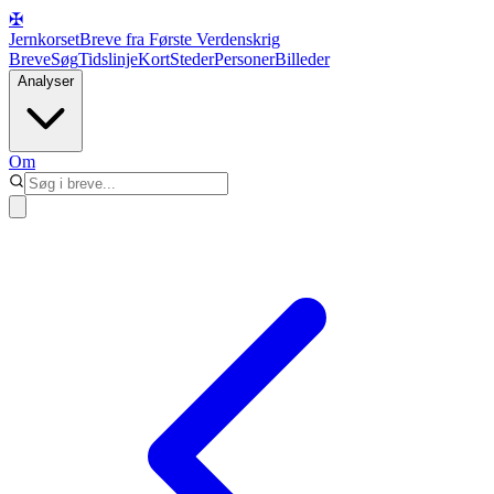
✠
Jernkorset
Breve fra Første Verdenskrig
Breve
Søg
Tidslinje
Kort
Steder
Personer
Billeder
Analyser
Om