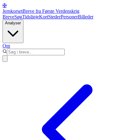
✠
Jernkorset
Breve fra Første Verdenskrig
Breve
Søg
Tidslinje
Kort
Steder
Personer
Billeder
Analyser
Om