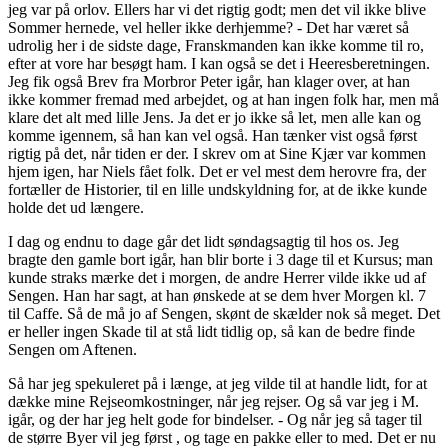
jeg var på orlov. Ellers har vi det rigtig godt; men det vil ikke blive
Sommer hernede, vel heller ikke derhjemme? - Det har været så
udrolig her i de sidste dage, Franskmanden kan ikke komme til ro,
efter at vore har besøgt ham. I kan også se det i Heeresberetningen.
Jeg fik også Brev fra Morbror Peter igår, han klager over, at han
ikke kommer fremad med arbejdet, og at han ingen folk har, men må
klare det alt med lille Jens. Ja det er jo ikke så let, men alle kan og
komme igennem, så han kan vel også. Han tænker vist også først
rigtig på det, når tiden er der. I skrev om at Sine Kjær var kommen
hjem igen, har Niels fået folk. Det er vel mest dem herovre fra, der
fortæller de Historier, til en lille undskyldning for, at de ikke kunde
holde det ud længere.
I dag og endnu to dage går det lidt søndagsagtig til hos os. Jeg
bragte den gamle bort igår, han blir borte i 3 dage til et Kursus; man
kunde straks mærke det i morgen, de andre Herrer vilde ikke ud af
Sengen. Han har sagt, at han ønskede at se dem hver Morgen kl. 7
til Caffe. Så de må jo af Sengen, skønt de skælder nok så meget. Det
er heller ingen Skade til at stå lidt tidlig op, så kan de bedre finde
Sengen om Aftenen.
Så har jeg spekuleret på i længe, at jeg vilde til at handle lidt, for at
dække mine Rejseomkostninger, når jeg rejser. Og så var jeg i M.
igår, og der har jeg helt gode for bindelser. - Og når jeg så tager til
de større Byer vil jeg først , og tage en pakke eller to med. Det er nu