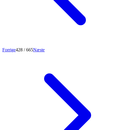
Forrige
428
/ 665
Næste