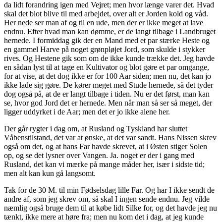
da lidt forandring igen med Vejret; men hvor længe varer det. Hvad
skal det blot blive til med arbejdet, over alt er Jorden kold og våd.
Her nede ser man af og til en ude, men der er ikke meget at lave
endnu. Efter hvad man kan dømme, er de langt tilbage i Landbruget
hernede. I formiddag gik der en Mand med et par stærke Heste og
en gammel Harve på noget grønpløjet Jord, som skulde i stykker
rives. Og Hestene gik som om de ikke kunde trække det. Jeg havde
en sådan lyst til at tage en Kultivator og blot gøre et par omgange,
for at vise, at det dog ikke er for 100 Aar siden; men nu, det kan jo
ikke lade sig gøre. De kører meget med Stude hernede, så det tyder
dog også på, at de er langt tilbage i tiden. Nu er det først, man kan
se, hvor god Jord det er hernede. Men når man så ser så meget, der
ligger uddyrket i de Aar; men det er jo ikke alene her.
Der går rygter i dag om, at Rusland og Tyskland har sluttet
Våbenstilstand, det var at ønske, at det var sandt. Hans Nissen skrev
også om det, og at hans Far havde skrevet, at i Østen stiger Solen
op, og se det lysner over Vangen. Ja. noget er der i gang med
Rusland, det kan vi mærke på mange måder her, især i sidste tid;
men alt kan kun gå langsomt.
Tak for de 30 M. til min Fødselsdag lille Far. Og har I ikke sendt de
andre af, som jeg skrev om, så skal I ingen sende endnu. Jeg vilde
næmlig også bruge dem til at købe lidt Silke for, og det havde jeg nu
tænkt, ikke mere at høre fra; men nu kom det i dag, at jeg kunde