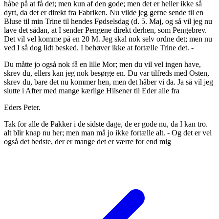
håbe på at få det; men kun af den gode; men det er heller ikke så
dyrt, da det er direkt fra Fabriken. Nu vilde jeg gerne sende til en
Bluse til min Trine til hendes Fødselsdag (d. 5. Maj, og så vil jeg nu
lave det sådan, at I sender Pengene direkt derhen, som Pengebrev.
Det vil vel komme på en 20 M. Jeg skal nok selv ordne det; men nu
ved I så dog lidt besked. I behøver ikke at fortælle Trine det. -
Du måtte jo også nok få en lille Mor; men du vil vel ingen have,
skrev du, ellers kan jeg nok besørge en. Du var tilfreds med Osten,
skrev du, bare det nu kommer hen, men det håber vi da. Ja så vil jeg
slutte i After med mange kærlige Hilsener til Eder alle fra
Eders Peter.
Tak for alle de Pakker i de sidste dage, de er gode nu, da I kan tro.
alt blir knap nu her; men man må jo ikke fortælle alt. - Og det er vel
også det bedste, der er mange det er værre for end mig