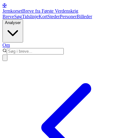
✠
Jernkorset
Breve fra Første Verdenskrig
Breve
Søg
Tidslinje
Kort
Steder
Personer
Billeder
Analyser
Om