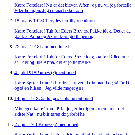
Kære Forældre! Nu er det bleven Aften, og nu vil jeg fortælle
Eder lidt igen. Jeg er snart ikke kom
18. marts 1918
Chery les Pouilly
mentioned
Kære Forældre! Tak for Eders Brev og Pakke idag. Det er da
godt, at Anna og Astrid kom godt hjem ig
26. maj 1918
Laon
mentioned
Kære Forældre! Tak for Eders Breve idag, og for Billederne
af Eder og lille Anna, det er jo udmærke
4. juli 1918
Pannes (?)
mentioned
Kære Søster Trine ! Har lige skrevet til din mand og så får Du
også en hilsen. -Jeg vilde meget gær
14. juli 1918
Coulonges Cohan
mentioned
Min egen kære Trinelil! Ja, jeg er her igen - men nu er det
sidste Nat - nu blir turen dog forbi he
25. juli 1918
Pannes (?)
mentioned
Kære Søster Trine ! I det sidste brevkort loved jeg vist snart at