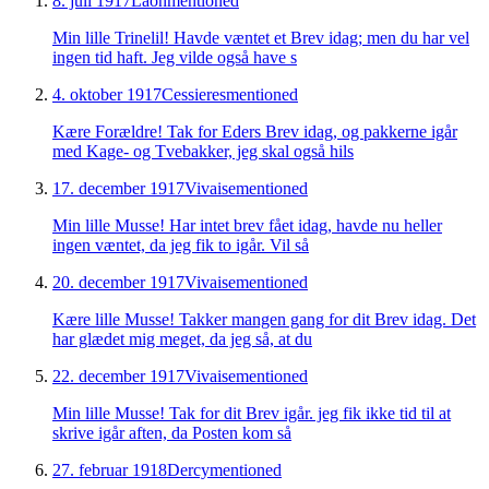
8. juli 1917
Laon
mentioned
Min lille Trinelil! Havde væntet et Brev idag; men du har vel
ingen tid haft. Jeg vilde også have s
4. oktober 1917
Cessieres
mentioned
Kære Forældre! Tak for Eders Brev idag, og pakkerne igår
med Kage- og Tvebakker, jeg skal også hils
17. december 1917
Vivaise
mentioned
Min lille Musse! Har intet brev fået idag, havde nu heller
ingen væntet, da jeg fik to igår. Vil så
20. december 1917
Vivaise
mentioned
Kære lille Musse! Takker mangen gang for dit Brev idag. Det
har glædet mig meget, da jeg så, at du
22. december 1917
Vivaise
mentioned
Min lille Musse! Tak for dit Brev igår. jeg fik ikke tid til at
skrive igår aften, da Posten kom så
27. februar 1918
Dercy
mentioned