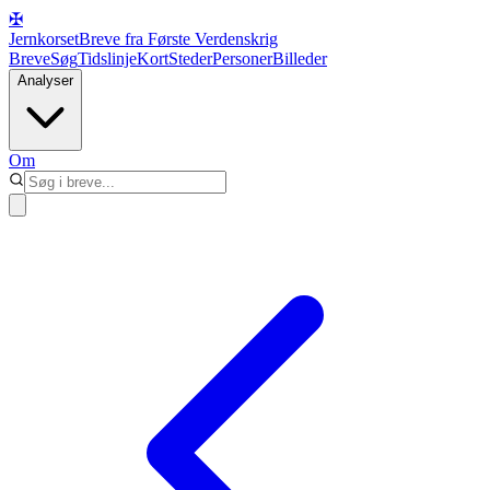
✠
Jernkorset
Breve fra Første Verdenskrig
Breve
Søg
Tidslinje
Kort
Steder
Personer
Billeder
Analyser
Om