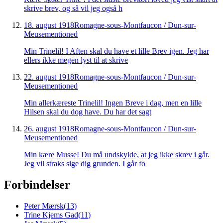
skrive brev, og så vil jeg også h
18. august 1918
Romagne-sous-Montfaucon / Dun-sur-
Meuse
mentioned
Min Trinelil! I Aften skal du have et lille Brev igen. Jeg har
ellers ikke megen lyst til at skrive
22. august 1918
Romagne-sous-Montfaucon / Dun-sur-
Meuse
mentioned
Min allerkæreste Trinelil! Ingen Breve i dag, men en lille
Hilsen skal du dog have. Du har det sagt
26. august 1918
Romagne-sous-Montfaucon / Dun-sur-
Meuse
mentioned
Min kære Musse! Du må undskylde, at jeg ikke skrev i går.
Jeg vil straks sige dig grunden. I går fo
Forbindelser
Peter Mærsk
(
13
)
Trine Kjems Gad
(
11
)