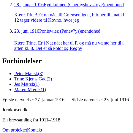
28. januar 1916
Eydtkuhnen (Chernyshevskoye)
mentioned
Kære Trine! Er nu nået til Grænsen igen, blir her til i nat kl.
12 tager videre til Kovno, hvor jeg
23. juni 1916
Poniewiez (Panev?ys)
mentioned
Kære Trine. Er i Nat nået her til P. og må nu vænte her til i
aften kl. 8. Det er så koldt og Regnv
Forbindelser
Peter Mærsk
(
3
)
Trine Kjems Gad
(
2
)
Jes Mærsk
(
1
)
Maren Mærsk
(
1
)
Første nævnelse:
27. januar 1916
— Sidste nævnelse:
23. juni 1916
Jernkorset.dk
En brevsamling fra 1911–1918
Om projektet
Kontakt