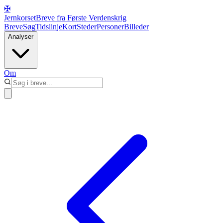
✠
Jernkorset
Breve fra Første Verdenskrig
Breve
Søg
Tidslinje
Kort
Steder
Personer
Billeder
Analyser
Om