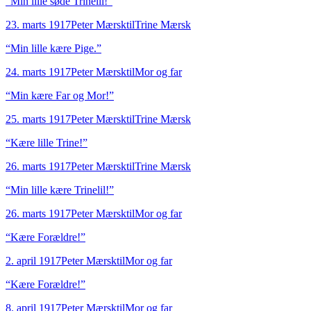
“
Min lille søde Trinelil!
”
23. marts 1917
Peter Mærsk
til
Trine Mærsk
“
Min lille kære Pige.
”
24. marts 1917
Peter Mærsk
til
Mor og far
“
Min kære Far og Mor!
”
25. marts 1917
Peter Mærsk
til
Trine Mærsk
“
Kære lille Trine!
”
26. marts 1917
Peter Mærsk
til
Trine Mærsk
“
Min lille kære Trinelil!
”
26. marts 1917
Peter Mærsk
til
Mor og far
“
Kære Forældre!
”
2. april 1917
Peter Mærsk
til
Mor og far
“
Kære Forældre!
”
8. april 1917
Peter Mærsk
til
Mor og far