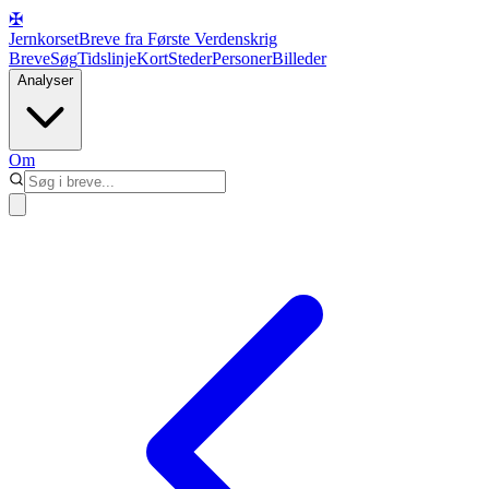
✠
Jernkorset
Breve fra Første Verdenskrig
Breve
Søg
Tidslinje
Kort
Steder
Personer
Billeder
Analyser
Om