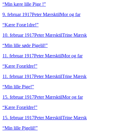
“
Min kære lille Pige !
”
9. februar 1917
Peter Mærsk
til
Mor og far
“
Kære Foræ1dre!
”
10. februar 1917
Peter Mærsk
til
Trine Mærsk
“
Min lille søde Pigelil!
”
11. februar 1917
Peter Mærsk
til
Mor og far
“
Kære Forældre!
”
11. februar 1917
Peter Mærsk
til
Trine Mærsk
“
Min lille Pige!
”
15. februar 1917
Peter Mærsk
til
Mor og far
“
Kære Forældre!
”
15. februar 1917
Peter Mærsk
til
Trine Mærsk
“
Min lille Pigelil!
”