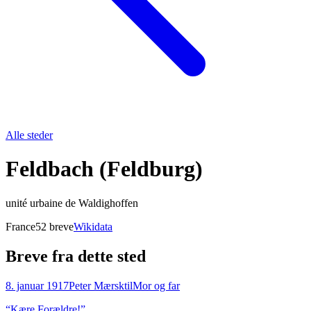
Alle steder
Feldbach (Feldburg)
unité urbaine de Waldighoffen
France
52
breve
Wikidata
Breve fra dette sted
8. januar 1917
Peter Mærsk
til
Mor og far
“
Kære Forældre!
”