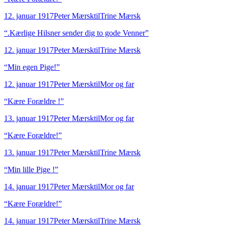
12. januar 1917
Peter Mærsk
til
Trine Mærsk
“
.Kærlige Hilsner sender dig to gode Venner
”
12. januar 1917
Peter Mærsk
til
Trine Mærsk
“
Min egen Pige!
”
12. januar 1917
Peter Mærsk
til
Mor og far
“
Kære Forældre !
”
13. januar 1917
Peter Mærsk
til
Mor og far
“
Kære Forældre!
”
13. januar 1917
Peter Mærsk
til
Trine Mærsk
“
Min lille Pige !
”
14. januar 1917
Peter Mærsk
til
Mor og far
“
Kære Forældre!
”
14. januar 1917
Peter Mærsk
til
Trine Mærsk