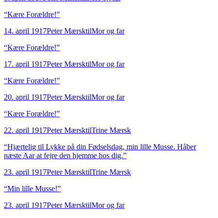
“
Kære Forældre!
”
14. april 1917
Peter Mærsk
til
Mor og far
“
Kære Forældre!
”
17. april 1917
Peter Mærsk
til
Mor og far
“
Kære Forældre!
”
20. april 1917
Peter Mærsk
til
Mor og far
“
Kære Forældre!
”
22. april 1917
Peter Mærsk
til
Trine Mærsk
“
Hjærtelig til Lykke på din Fødselsdag, min lille Musse. Håber
næste Aar at fejre den hjemme hos dig.
”
23. april 1917
Peter Mærsk
til
Trine Mærsk
“
Min lille Musse!
”
23. april 1917
Peter Mærsk
til
Mor og far